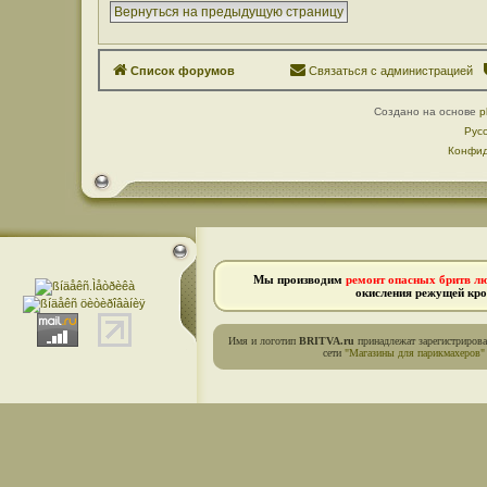
Вернуться на предыдущую страницу
Список форумов
Связаться с администрацией
Создано на основе
p
Рус
Конфид
Мы производим
ремонт опасных бритв л
окисления режущей кро
Имя и логотип
BRITVA.ru
принадлежат зарегистриров
сети
"Магазины для парикмахеров"