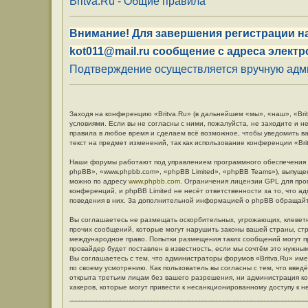
Britva.Ru - Общие правила
Внимание! Для завершения регистрации на
kot011@mail.ru сообщение с адреса электр
Подтверждение осуществляется вручную админ
Заходя на конференцию «Britva.Ru» (в дальнейшем «мы», «наш», «Britv
условиями. Если вы не согласны с ними, пожалуйста, не заходите и н
правила в любое время и сделаем всё возможное, чтобы уведомить в
текст на предмет изменений, так как использование конференции «Br
Наши форумы работают под управлением программного обеспечения 
phpBB», «www.phpbb.com», «phpBB Limited», «phpBB Teams»), выпуще
можно по адресу
www.phpbb.com
. Ограничения лицензии GPL для про
конференций, и phpBB Limited не несёт ответственности за то, что 
поведения в них. За дополнительной информацией о phpBB обращай
Вы соглашаетесь не размещать оскорбительных, угрожающих, клевет
прочих сообщений, которые могут нарушить законы вашей страны, стр
международное право. Попытки размещения таких сообщений могут п
провайдер будет поставлен в известность, если мы сочтём это нужны
Вы соглашаетесь с тем, что администраторы форумов «Britva.Ru» име
по своему усмотрению. Как пользователь вы согласны с тем, что вве
открыта третьим лицам без вашего разрешения, ни администрация кон
хакеров, которые могут привести к несанкционированному доступу к н