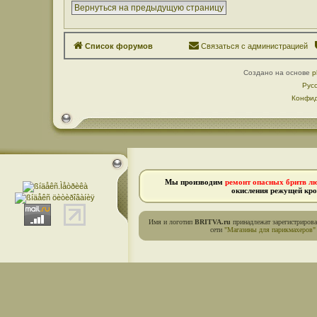
Вернуться на предыдущую страницу
Список форумов
Связаться с администрацией
Создано на основе
p
Рус
Конфид
Мы производим
ремонт опасных бритв л
окисления режущей кро
Имя и логотип
BRITVA.ru
принадлежат зарегистриров
сети
"Магазины для парикмахеров"