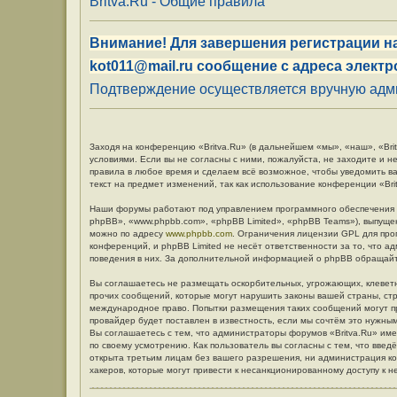
Britva.Ru - Общие правила
Внимание! Для завершения регистрации на
kot011@mail.ru сообщение с адреса электр
Подтверждение осуществляется вручную админ
Заходя на конференцию «Britva.Ru» (в дальнейшем «мы», «наш», «Britv
условиями. Если вы не согласны с ними, пожалуйста, не заходите и н
правила в любое время и сделаем всё возможное, чтобы уведомить в
текст на предмет изменений, так как использование конференции «Br
Наши форумы работают под управлением программного обеспечения 
phpBB», «www.phpbb.com», «phpBB Limited», «phpBB Teams»), выпуще
можно по адресу
www.phpbb.com
. Ограничения лицензии GPL для про
конференций, и phpBB Limited не несёт ответственности за то, что 
поведения в них. За дополнительной информацией о phpBB обращай
Вы соглашаетесь не размещать оскорбительных, угрожающих, клевет
прочих сообщений, которые могут нарушить законы вашей страны, стр
международное право. Попытки размещения таких сообщений могут п
провайдер будет поставлен в известность, если мы сочтём это нужны
Вы соглашаетесь с тем, что администраторы форумов «Britva.Ru» име
по своему усмотрению. Как пользователь вы согласны с тем, что вве
открыта третьим лицам без вашего разрешения, ни администрация кон
хакеров, которые могут привести к несанкционированному доступу к н