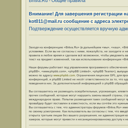
Britva.Ru - Общие правила
Внимание! Для завершения регистрации на
kot011@mail.ru сообщение с адреса электр
Подтверждение осуществляется вручную админ
Заходя на конференцию «Britva.Ru» (в дальнейшем «мы», «наш», «Britv
условиями. Если вы не согласны с ними, пожалуйста, не заходите и н
правила в любое время и сделаем всё возможное, чтобы уведомить в
текст на предмет изменений, так как использование конференции «Br
Наши форумы работают под управлением программного обеспечения 
phpBB», «www.phpbb.com», «phpBB Limited», «phpBB Teams»), выпуще
можно по адресу
www.phpbb.com
. Ограничения лицензии GPL для про
конференций, и phpBB Limited не несёт ответственности за то, что 
поведения в них. За дополнительной информацией о phpBB обращай
Вы соглашаетесь не размещать оскорбительных, угрожающих, клевет
прочих сообщений, которые могут нарушить законы вашей страны, стр
международное право. Попытки размещения таких сообщений могут п
провайдер будет поставлен в известность, если мы сочтём это нужны
Вы соглашаетесь с тем, что администраторы форумов «Britva.Ru» име
по своему усмотрению. Как пользователь вы согласны с тем, что вве
открыта третьим лицам без вашего разрешения, ни администрация кон
хакеров, которые могут привести к несанкционированному доступу к н