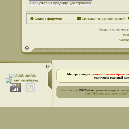
Вернуться на предыдущую страницу
Список форумов
Связаться с администрацией
Создано на основе
p
Рус
Конфид
Мы производим
ремонт опасных бритв л
окисления режущей кро
Имя и логотип
BRITVA.ru
принадлежат зарегистриров
сети
"Магазины для парикмахеров"