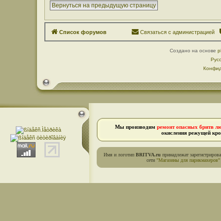
Вернуться на предыдущую страницу
Список форумов
Связаться с администрацией
Создано на основе
p
Рус
Конфид
Мы производим
ремонт опасных бритв л
окисления режущей кро
Имя и логотип
BRITVA.ru
принадлежат зарегистриров
сети
"Магазины для парикмахеров"