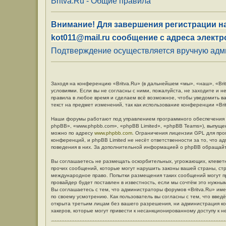
Britva.Ru - Общие правила
Внимание! Для завершения регистрации на
kot011@mail.ru сообщение с адреса электр
Подтверждение осуществляется вручную админ
Заходя на конференцию «Britva.Ru» (в дальнейшем «мы», «наш», «Britv
условиями. Если вы не согласны с ними, пожалуйста, не заходите и н
правила в любое время и сделаем всё возможное, чтобы уведомить в
текст на предмет изменений, так как использование конференции «Br
Наши форумы работают под управлением программного обеспечения 
phpBB», «www.phpbb.com», «phpBB Limited», «phpBB Teams»), выпуще
можно по адресу
www.phpbb.com
. Ограничения лицензии GPL для про
конференций, и phpBB Limited не несёт ответственности за то, что 
поведения в них. За дополнительной информацией о phpBB обращай
Вы соглашаетесь не размещать оскорбительных, угрожающих, клевет
прочих сообщений, которые могут нарушить законы вашей страны, стр
международное право. Попытки размещения таких сообщений могут п
провайдер будет поставлен в известность, если мы сочтём это нужны
Вы соглашаетесь с тем, что администраторы форумов «Britva.Ru» име
по своему усмотрению. Как пользователь вы согласны с тем, что вве
открыта третьим лицам без вашего разрешения, ни администрация кон
хакеров, которые могут привести к несанкционированному доступу к н