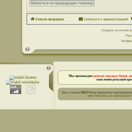
Вернуться на предыдущую страницу
Список форумов
Связаться с администрацией
Создано на основе
p
Рус
Конфид
Мы производим
ремонт опасных бритв л
окисления режущей кро
Имя и логотип
BRITVA.ru
принадлежат зарегистриров
сети
"Магазины для парикмахеров"