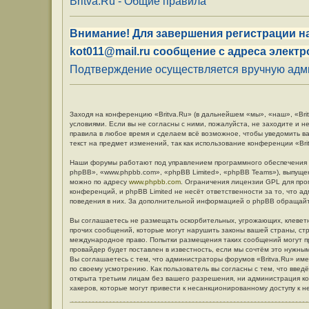
Britva.Ru - Общие правила
Внимание! Для завершения регистрации на
kot011@mail.ru сообщение с адреса электр
Подтверждение осуществляется вручную админ
Заходя на конференцию «Britva.Ru» (в дальнейшем «мы», «наш», «Britv
условиями. Если вы не согласны с ними, пожалуйста, не заходите и н
правила в любое время и сделаем всё возможное, чтобы уведомить в
текст на предмет изменений, так как использование конференции «Br
Наши форумы работают под управлением программного обеспечения 
phpBB», «www.phpbb.com», «phpBB Limited», «phpBB Teams»), выпуще
можно по адресу
www.phpbb.com
. Ограничения лицензии GPL для про
конференций, и phpBB Limited не несёт ответственности за то, что 
поведения в них. За дополнительной информацией о phpBB обращай
Вы соглашаетесь не размещать оскорбительных, угрожающих, клевет
прочих сообщений, которые могут нарушить законы вашей страны, стр
международное право. Попытки размещения таких сообщений могут п
провайдер будет поставлен в известность, если мы сочтём это нужны
Вы соглашаетесь с тем, что администраторы форумов «Britva.Ru» име
по своему усмотрению. Как пользователь вы согласны с тем, что вве
открыта третьим лицам без вашего разрешения, ни администрация кон
хакеров, которые могут привести к несанкционированному доступу к н