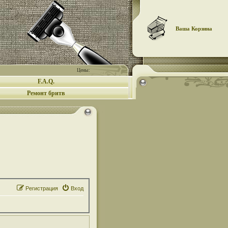
Ваша Корзина
Цены:
F.A.Q.
Ремонт бритв
Регистрация
Вход