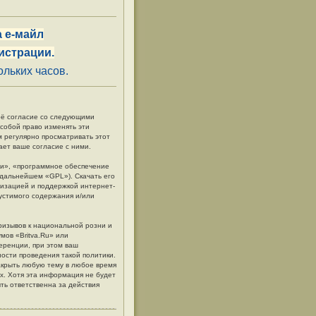
 е-майл
истрации.
льких часов.
своё согласие со следующими
 собой право изменять эти
м регулярно просматривать этот
ает ваше согласие с ними.
и», «программное обеспечение
в дальнейшем «GPL»). Скачать его
низацией и поддержкой интернет-
пустимого содержания и/или
ризывов к национальной розни и
мов «Britva.Ru» или
еренции, при этом ваш
ности проведения такой политики.
акрыть любую тему в любое время
ых. Хотя эта информация не будет
ть ответственна за действия