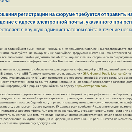
авила
ршения регистрации на форуме требуется отправить на
щение с адреса электронной почты, указанного при рег
ствляется вручную администратором сайта в течение неско
» (в дальнейшем «мы», «наш», «Britva.Ru», «https://britva.ru/forum»), вы подтверждаете 
с ними, пожалуйста, не заходите и не пользуйтесь форумами «Britva.Ru». Мы оставляем за
м всё возможное, чтобы уведомить вас об этом, однако с вашей стороны было бы разумны
 как использование конференции «Britva.Ru» после обновления/исправления условий означ
влением программного обеспечения для создания конференций phpBB (в дальнейшем «он
B Limited», «phpBB Teams»), выпущенного по лицензии «
GNU General Public License v2
» (
. Ограничения лицензии GPL для программного обеспечения phpBB строго связаны с орга
 несёт ответственности за то, что администрация конференций определяет в качестве до
льной информацией о phpBB обращайтесь по адресу
https://www.phpbb.com/
.
скорбительных, угрожающих, клеветнических сообщений, порнографических сообщений, п
 нарушить законы вашей страны, страны, которая предоставляет услуги хостинга для фору
азмещения таких сообщений могут привести к вашему немедленному отключению от конф
естность, если мы сочтём это нужным. IP-адреса всех сообщений сохраняются для возмож
инистраторы форумов «Britva.Ru» имеют право удалить, отредактировать, перенести или з
ователь вы согласны с тем, что введённая вами информация будет храниться в базе данн
о разрешения, ни администрация конференции «Britva.Ru», ни phpBB Limited не может бы
 к несанкционированному доступу к ней.