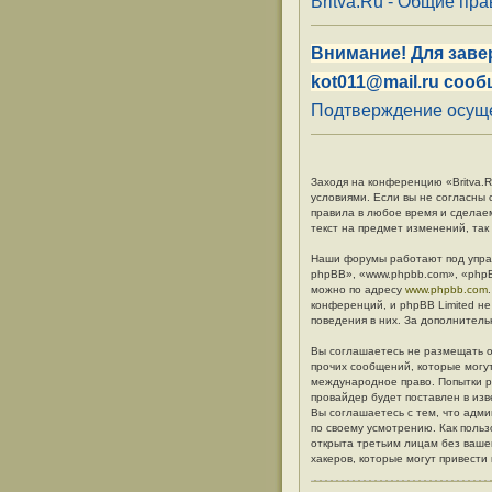
Britva.Ru - Общие пр
Внимание! Для заве
kot011@mail.ru сооб
Подтверждение осуще
Заходя на конференцию «Britva.Ru
условиями. Если вы не согласны 
правила в любое время и сделае
текст на предмет изменений, так
Наши форумы работают под упра
phpBB», «www.phpbb.com», «phpB
можно по адресу
www.phpbb.com
конференций, и phpBB Limited не
поведения в них. За дополните
Вы соглашаетесь не размещать о
прочих сообщений, которые могут
международное право. Попытки р
провайдер будет поставлен в изв
Вы соглашаетесь с тем, что адм
по своему усмотрению. Как польз
открыта третьим лицам без вашег
хакеров, которые могут привести