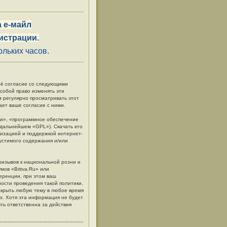
 е-майл
истрации.
льких часов.
своё согласие со следующими
 собой право изменять эти
м регулярно просматривать этот
ает ваше согласие с ними.
и», «программное обеспечение
в дальнейшем «GPL»). Скачать его
низацией и поддержкой интернет-
пустимого содержания и/или
ризывов к национальной розни и
мов «Britva.Ru» или
еренции, при этом ваш
ности проведения такой политики.
акрыть любую тему в любое время
ых. Хотя эта информация не будет
ть ответственна за действия