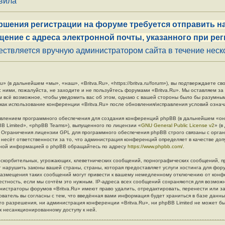
авила
ршения регистрации на форуме требуется отправить на
щение с адреса электронной почты, указанного при рег
ствляется вручную администратором сайта в течение неско
» (в дальнейшем «мы», «наш», «Britva.Ru», «https://britva.ru/forum»), вы подтверждаете 
с ними, пожалуйста, не заходите и не пользуйтесь форумами «Britva.Ru». Мы оставляем за
м всё возможное, чтобы уведомить вас об этом, однако с вашей стороны было бы разумны
 как использование конференции «Britva.Ru» после обновления/исправления условий означ
влением программного обеспечения для создания конференций phpBB (в дальнейшем «он
B Limited», «phpBB Teams»), выпущенного по лицензии «
GNU General Public License v2
» (
. Ограничения лицензии GPL для программного обеспечения phpBB строго связаны с орга
 несёт ответственности за то, что администрация конференций определяет в качестве до
льной информацией о phpBB обращайтесь по адресу
https://www.phpbb.com/
.
скорбительных, угрожающих, клеветнических сообщений, порнографических сообщений, п
 нарушить законы вашей страны, страны, которая предоставляет услуги хостинга для фору
азмещения таких сообщений могут привести к вашему немедленному отключению от конф
естность, если мы сочтём это нужным. IP-адреса всех сообщений сохраняются для возмож
инистраторы форумов «Britva.Ru» имеют право удалить, отредактировать, перенести или з
ователь вы согласны с тем, что введённая вами информация будет храниться в базе данн
о разрешения, ни администрация конференции «Britva.Ru», ни phpBB Limited не может бы
 к несанкционированному доступу к ней.