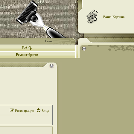
Ваша Корзина
Цены:
F.A.Q.
Ремонт бритв
Регистрация
Вход