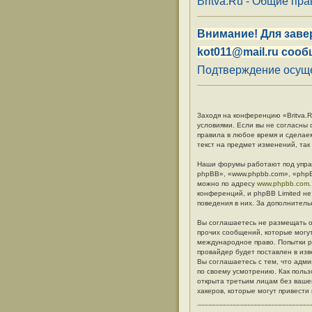
Britva.Ru - Общие пр
Внимание! Для заве
kot011@mail.ru сооб
Подтверждение осуще
Заходя на конференцию «Britva.Ru
условиями. Если вы не согласны 
правила в любое время и сделае
текст на предмет изменений, так
Наши форумы работают под упра
phpBB», «www.phpbb.com», «phpB
можно по адресу
www.phpbb.com
конференций, и phpBB Limited не
поведения в них. За дополните
Вы соглашаетесь не размещать о
прочих сообщений, которые могут
международное право. Попытки р
провайдер будет поставлен в изв
Вы соглашаетесь с тем, что адм
по своему усмотрению. Как польз
открыта третьим лицам без вашег
хакеров, которые могут привести