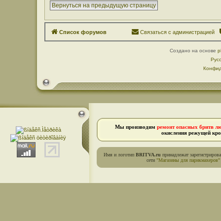
Вернуться на предыдущую страницу
Список форумов
Связаться с администрацией
Создано на основе
p
Рус
Конфид
Мы производим
ремонт опасных бритв л
окисления режущей кро
Имя и логотип
BRITVA.ru
принадлежат зарегистриров
сети
"Магазины для парикмахеров"