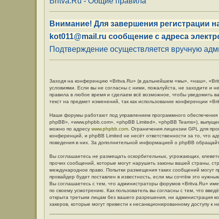
Britva.Ru - Общие правила
Внимание! Для завершения регистрации на
kot011@mail.ru сообщение с адреса электр
Подтверждение осуществляется вручную админ
Заходя на конференцию «Britva.Ru» (в дальнейшем «мы», «наш», «Britv
условиями. Если вы не согласны с ними, пожалуйста, не заходите и н
правила в любое время и сделаем всё возможное, чтобы уведомить в
текст на предмет изменений, так как использование конференции «Br
Наши форумы работают под управлением программного обеспечения 
phpBB», «www.phpbb.com», «phpBB Limited», «phpBB Teams»), выпуще
можно по адресу
www.phpbb.com
. Ограничения лицензии GPL для про
конференций, и phpBB Limited не несёт ответственности за то, что 
поведения в них. За дополнительной информацией о phpBB обращай
Вы соглашаетесь не размещать оскорбительных, угрожающих, клевет
прочих сообщений, которые могут нарушить законы вашей страны, стр
международное право. Попытки размещения таких сообщений могут п
провайдер будет поставлен в известность, если мы сочтём это нужны
Вы соглашаетесь с тем, что администраторы форумов «Britva.Ru» име
по своему усмотрению. Как пользователь вы согласны с тем, что вве
открыта третьим лицам без вашего разрешения, ни администрация кон
хакеров, которые могут привести к несанкционированному доступу к н