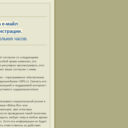
 е-майл
истрации.
льких часов.
своё согласие со следующими
 собой право изменять эти
м регулярно просматривать этот
ает ваше согласие с ними.
и», «программное обеспечение
в дальнейшем «GPL»). Скачать его
низацией и поддержкой интернет-
пустимого содержания и/или
ризывов к национальной розни и
мов «Britva.Ru» или
еренции, при этом ваш
ности проведения такой политики.
акрыть любую тему в любое время
ых. Хотя эта информация не будет
ть ответственна за действия