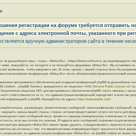
ия
ршения регистрации на форуме требуется отправить на
щение с адреса электронной почты, указанного при рег
ствляется вручную администратором сайта в течение неско
» (в дальнейшем «мы», «наш», «Britva.Ru», «https://britva.ru/forum»), вы подтверждаете 
с ними, пожалуйста, не заходите и не пользуйтесь форумами «Britva.Ru». Мы оставляем за
м всё возможное, чтобы уведомить вас об этом, однако с вашей стороны было бы разумны
 как использование конференции «Britva.Ru» после обновления/исправления условий означ
влением программного обеспечения для создания конференций phpBB (в дальнейшем «он
B Limited», «phpBB Teams»), выпущенного по лицензии «
GNU General Public License v2
» (
. Ограничения лицензии GPL для программного обеспечения phpBB строго связаны с орга
 несёт ответственности за то, что администрация конференций определяет в качестве до
льной информацией о phpBB обращайтесь по адресу
https://www.phpbb.com/
.
скорбительных, угрожающих, клеветнических сообщений, порнографических сообщений, п
 нарушить законы вашей страны, страны, которая предоставляет услуги хостинга для фору
азмещения таких сообщений могут привести к вашему немедленному отключению от конф
естность, если мы сочтём это нужным. IP-адреса всех сообщений сохраняются для возмож
инистраторы форумов «Britva.Ru» имеют право удалить, отредактировать, перенести или з
ователь вы согласны с тем, что введённая вами информация будет храниться в базе данн
о разрешения, ни администрация конференции «Britva.Ru», ни phpBB Limited не может бы