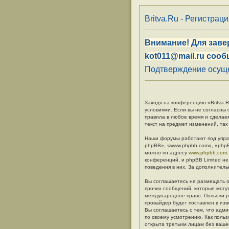
Britva.Ru - Регистрац
Внимание! Для заве
kot011@mail.ru сооб
Подтверждение осуще
Заходя на конференцию «Britva.Ru
условиями. Если вы не согласны 
правила в любое время и сделае
текст на предмет изменений, так
Наши форумы работают под упра
phpBB», «www.phpbb.com», «phpB
можно по адресу
www.phpbb.com
конференций, и phpBB Limited не
поведения в них. За дополните
Вы соглашаетесь не размещать о
прочих сообщений, которые могут
международное право. Попытки р
провайдер будет поставлен в изв
Вы соглашаетесь с тем, что адм
по своему усмотрению. Как польз
открыта третьим лицам без вашег