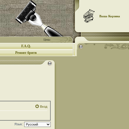
Ваша Корзина
Цены:
F.A.Q.
Ремонт бритв
Вход
Язык: