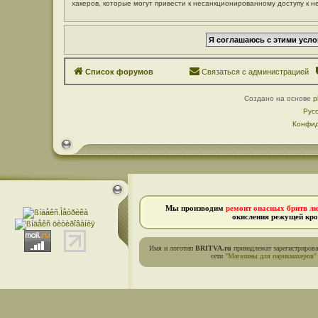
хакеров, которые могут привести к несанкционированному доступу к н
Список форумов
Связаться с администрацией
Создано на основе
p
Рус
Конфид
Мы производим
ремонт опасных бритв л
окисления режущей кро
Имя и логотип
BRITVA.ru
принадлежат зарегистриров
сети
"Магазины для парикмахеров"