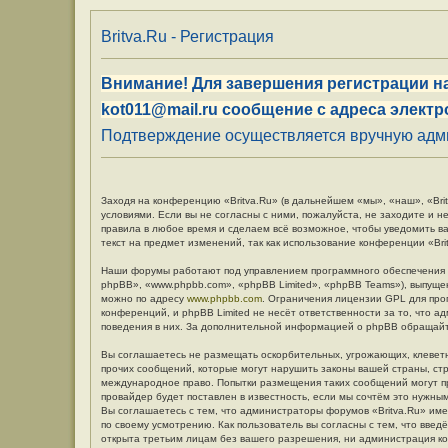
Britva.Ru - Регистрация
Внимание! Для завершения регистрации на
kot011@mail.ru сообщение с адреса электр
Подтверждение осуществляется вручную админ
Заходя на конференцию «Britva.Ru» (в дальнейшем «мы», «наш», «Britv
условиями. Если вы не согласны с ними, пожалуйста, не заходите и н
правила в любое время и сделаем всё возможное, чтобы уведомить в
текст на предмет изменений, так как использование конференции «Br
Наши форумы работают под управлением программного обеспечения 
phpBB», «www.phpbb.com», «phpBB Limited», «phpBB Teams»), выпуще
можно по адресу
www.phpbb.com
. Ограничения лицензии GPL для про
конференций, и phpBB Limited не несёт ответственности за то, что 
поведения в них. За дополнительной информацией о phpBB обращай
Вы соглашаетесь не размещать оскорбительных, угрожающих, клевет
прочих сообщений, которые могут нарушить законы вашей страны, стр
международное право. Попытки размещения таких сообщений могут п
провайдер будет поставлен в известность, если мы сочтём это нужны
Вы соглашаетесь с тем, что администраторы форумов «Britva.Ru» име
по своему усмотрению. Как пользователь вы согласны с тем, что вве
открыта третьим лицам без вашего разрешения, ни администрация кон