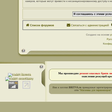
хакеров, которые могут привести к несанкционированному доступу к н
Список форумов
Связаться с администрацией
Создано на основе
p
Рус
Конфид
Мы производим
ремонт опасных бритв л
окисления режущей кро
Имя и логотип
BRITVA.ru
принадлежат зарегистриров
сети
"Магазины для парикмахеров"