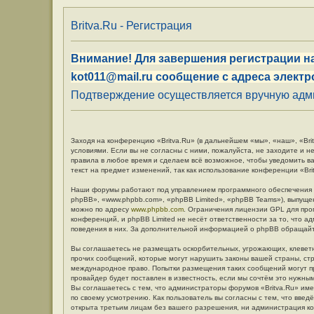
Britva.Ru - Регистрация
Внимание! Для завершения регистрации на
kot011@mail.ru сообщение с адреса электр
Подтверждение осуществляется вручную админ
Заходя на конференцию «Britva.Ru» (в дальнейшем «мы», «наш», «Britv
условиями. Если вы не согласны с ними, пожалуйста, не заходите и н
правила в любое время и сделаем всё возможное, чтобы уведомить в
текст на предмет изменений, так как использование конференции «Br
Наши форумы работают под управлением программного обеспечения 
phpBB», «www.phpbb.com», «phpBB Limited», «phpBB Teams»), выпуще
можно по адресу
www.phpbb.com
. Ограничения лицензии GPL для про
конференций, и phpBB Limited не несёт ответственности за то, что 
поведения в них. За дополнительной информацией о phpBB обращай
Вы соглашаетесь не размещать оскорбительных, угрожающих, клевет
прочих сообщений, которые могут нарушить законы вашей страны, стр
международное право. Попытки размещения таких сообщений могут п
провайдер будет поставлен в известность, если мы сочтём это нужны
Вы соглашаетесь с тем, что администраторы форумов «Britva.Ru» име
по своему усмотрению. Как пользователь вы согласны с тем, что вве
открыта третьим лицам без вашего разрешения, ни администрация кон