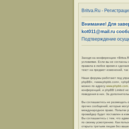
Britva.Ru - Регистрац
Внимание! Для заве
kot011@mail.ru сооб
Подтверждение осуще
Заходя на конференцию «Britva.Ru
условиями. Если вы не согласны 
правила в любое время и сделае
текст на предмет изменений, так
Наши форумы работают под упра
phpBB», «www.phpbb.com», «phpB
можно по адресу
www.phpbb.com
конференций, и phpBB Limited не
поведения в них. За дополните
Вы соглашаетесь не размещать о
прочих сообщений, которые могут
международное право. Попытки р
провайдер будет поставлен в изв
Вы соглашаетесь с тем, что адм
по своему усмотрению. Как польз
открыта третьим лицам без вашег