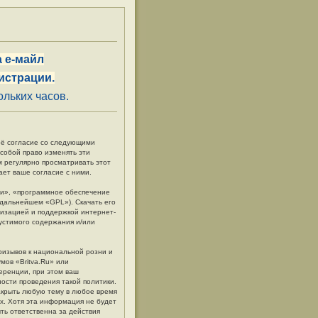
 е-майл
истрации.
льких часов.
своё согласие со следующими
 собой право изменять эти
м регулярно просматривать этот
ает ваше согласие с ними.
и», «программное обеспечение
в дальнейшем «GPL»). Скачать его
низацией и поддержкой интернет-
пустимого содержания и/или
ризывов к национальной розни и
мов «Britva.Ru» или
еренции, при этом ваш
ности проведения такой политики.
акрыть любую тему в любое время
ых. Хотя эта информация не будет
ть ответственна за действия