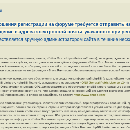
ия
ршения регистрации на форуме требуется отправить на
щение с адреса электронной почты, указанного при рег
ствляется вручную администратором сайта в течение неско
» (в дальнейшем «мы», «наш», «Britva.Ru», «https://britva.ru/forum»), вы подтверждаете 
с ними, пожалуйста, не заходите и не пользуйтесь форумами «Britva.Ru». Мы оставляем за
м всё возможное, чтобы уведомить вас об этом, однако с вашей стороны было бы разумны
 как использование конференции «Britva.Ru» после обновления/исправления условий означ
влением программного обеспечения для создания конференций phpBB (в дальнейшем «он
B Limited», «phpBB Teams»), выпущенного по лицензии «
GNU General Public License v2
» (
. Ограничения лицензии GPL для программного обеспечения phpBB строго связаны с орга
 несёт ответственности за то, что администрация конференций определяет в качестве до
льной информацией о phpBB обращайтесь по адресу
https://www.phpbb.com/
.
скорбительных, угрожающих, клеветнических сообщений, порнографических сообщений, п
 нарушить законы вашей страны, страны, которая предоставляет услуги хостинга для фору
азмещения таких сообщений могут привести к вашему немедленному отключению от конф
естность, если мы сочтём это нужным. IP-адреса всех сообщений сохраняются для возмож
инистраторы форумов «Britva.Ru» имеют право удалить, отредактировать, перенести или з
ователь вы согласны с тем, что введённая вами информация будет храниться в базе данн
о разрешения, ни администрация конференции «Britva.Ru», ни phpBB Limited не может бы