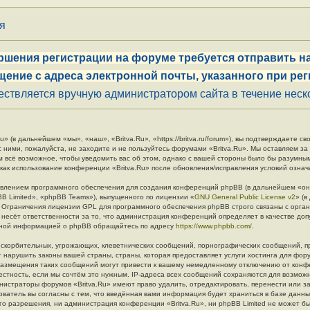
ия
ршения регистрации на форуме требуется отправить на
щение с адреса электронной почты, указанного при рег
ствляется вручную администратором сайта в течение неско
» (в дальнейшем «мы», «наш», «Britva.Ru», «https://britva.ru/forum»), вы подтверждаете 
с ними, пожалуйста, не заходите и не пользуйтесь форумами «Britva.Ru». Мы оставляем за
м всё возможное, чтобы уведомить вас об этом, однако с вашей стороны было бы разумны
 как использование конференции «Britva.Ru» после обновления/исправления условий означ
влением программного обеспечения для создания конференций phpBB (в дальнейшем «он
B Limited», «phpBB Teams»), выпущенного по лицензии «
GNU General Public License v2
» (
. Ограничения лицензии GPL для программного обеспечения phpBB строго связаны с орга
 несёт ответственности за то, что администрация конференций определяет в качестве до
льной информацией о phpBB обращайтесь по адресу
https://www.phpbb.com/
.
скорбительных, угрожающих, клеветнических сообщений, порнографических сообщений, п
 нарушить законы вашей страны, страны, которая предоставляет услуги хостинга для фору
азмещения таких сообщений могут привести к вашему немедленному отключению от конф
естность, если мы сочтём это нужным. IP-адреса всех сообщений сохраняются для возмож
инистраторы форумов «Britva.Ru» имеют право удалить, отредактировать, перенести или з
ователь вы согласны с тем, что введённая вами информация будет храниться в базе данн
о разрешения, ни администрация конференции «Britva.Ru», ни phpBB Limited не может бы