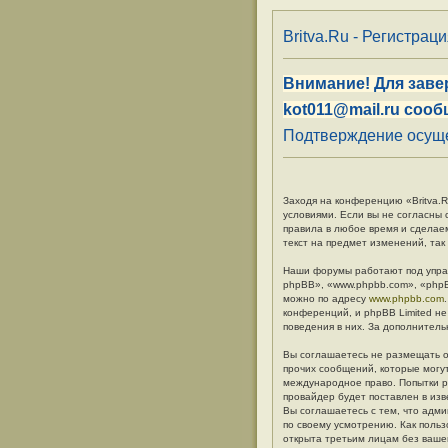
Britva.Ru - Регистрац
Внимание! Для заве
kot011@mail.ru сооб
Подтверждение осуще
Заходя на конференцию «Britva.Ru
условиями. Если вы не согласны 
правила в любое время и сделае
текст на предмет изменений, так
Наши форумы работают под упра
phpBB», «www.phpbb.com», «phpB
можно по адресу
www.phpbb.com
конференций, и phpBB Limited не
поведения в них. За дополните
Вы соглашаетесь не размещать о
прочих сообщений, которые могут
международное право. Попытки р
провайдер будет поставлен в изв
Вы соглашаетесь с тем, что адм
по своему усмотрению. Как польз
открыта третьим лицам без вашег