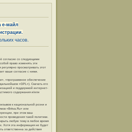
 е-майл
истрации.
льких часов.
своё согласие со следующими
 собой право изменять эти
м регулярно просматривать этот
ает ваше согласие с ними.
и», «программное обеспечение
в дальнейшем «GPL»). Скачать его
низацией и поддержкой интернет-
пустимого содержания и/или
ризывов к национальной розни и
мов «Britva.Ru» или
еренции, при этом ваш
ности проведения такой политики.
акрыть любую тему в любое время
ых. Хотя эта информация не будет
ть ответственна за действия