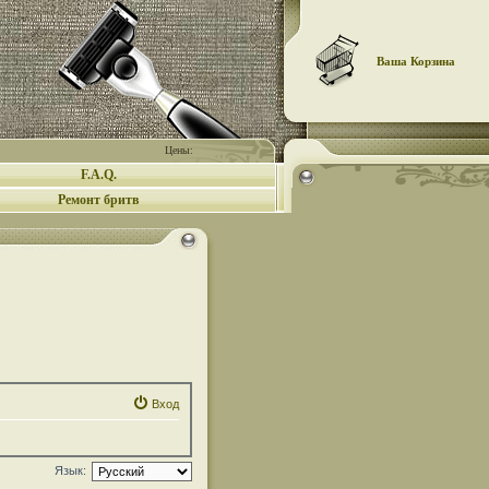
Ваша Корзина
Цены:
F.A.Q.
Ремонт бритв
Вход
Язык: