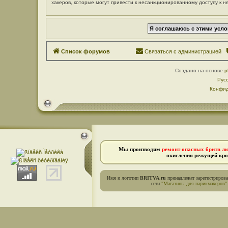
хакеров, которые могут привести к несанкционированному доступу к н
Список форумов
Связаться с администрацией
Создано на основе
p
Рус
Конфид
Мы производим
ремонт опасных бритв л
окисления режущей кро
Имя и логотип
BRITVA.ru
принадлежат зарегистриров
сети
"Магазины для парикмахеров"