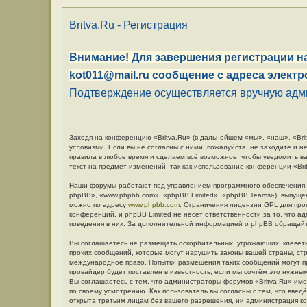
Britva.Ru - Регистрация
Внимание! Для завершения регистрации на
kot011@mail.ru сообщение с адреса электр
Подтверждение осуществляется вручную админ
Заходя на конференцию «Britva.Ru» (в дальнейшем «мы», «наш», «Britv
условиями. Если вы не согласны с ними, пожалуйста, не заходите и н
правила в любое время и сделаем всё возможное, чтобы уведомить в
текст на предмет изменений, так как использование конференции «Br
Наши форумы работают под управлением программного обеспечения 
phpBB», «www.phpbb.com», «phpBB Limited», «phpBB Teams»), выпуще
можно по адресу
www.phpbb.com
. Ограничения лицензии GPL для про
конференций, и phpBB Limited не несёт ответственности за то, что 
поведения в них. За дополнительной информацией о phpBB обращай
Вы соглашаетесь не размещать оскорбительных, угрожающих, клевет
прочих сообщений, которые могут нарушить законы вашей страны, стр
международное право. Попытки размещения таких сообщений могут п
провайдер будет поставлен в известность, если мы сочтём это нужны
Вы соглашаетесь с тем, что администраторы форумов «Britva.Ru» име
по своему усмотрению. Как пользователь вы согласны с тем, что вве
открыта третьим лицам без вашего разрешения, ни администрация кон