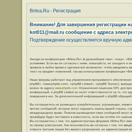
Britva.Ru - Регистрация
Внимание! Для завершения регистрации на
kot011@mail.ru сообщение с адреса электр
Подтверждение осуществляется вручную админ
Заходя на конференцию «Britva.Ru» (в дальнейшем «мы», «наш», «Britv
условиями. Если вы не согласны с ними, пожалуйста, не заходите и н
правила в любое время и сделаем всё возможное, чтобы уведомить в
текст на предмет изменений, так как использование конференции «Br
Наши форумы работают под управлением программного обеспечения 
phpBB», «www.phpbb.com», «phpBB Limited», «phpBB Teams»), выпуще
можно по адресу
www.phpbb.com
. Ограничения лицензии GPL для про
конференций, и phpBB Limited не несёт ответственности за то, что 
поведения в них. За дополнительной информацией о phpBB обращай
Вы соглашаетесь не размещать оскорбительных, угрожающих, клевет
прочих сообщений, которые могут нарушить законы вашей страны, стр
международное право. Попытки размещения таких сообщений могут п
провайдер будет поставлен в известность, если мы сочтём это нужны
Вы соглашаетесь с тем, что администраторы форумов «Britva.Ru» име
по своему усмотрению. Как пользователь вы согласны с тем, что вве
открыта третьим лицам без вашего разрешения, ни администрация кон