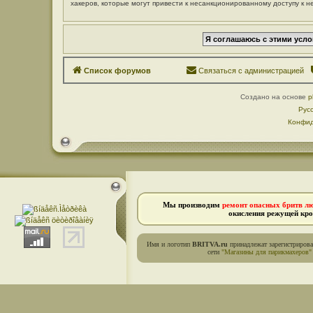
хакеров, которые могут привести к несанкционированному доступу к н
Список форумов
Связаться с администрацией
Создано на основе
p
Рус
Конфид
Мы производим
ремонт опасных бритв л
окисления режущей кро
Имя и логотип
BRITVA.ru
принадлежат зарегистриров
сети
"Магазины для парикмахеров"