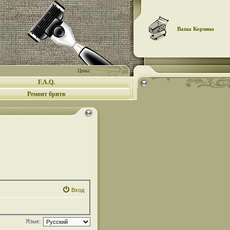
Ваша Корзина
Цены:
F.A.Q.
Ремонт бритв
Вход
Язык: