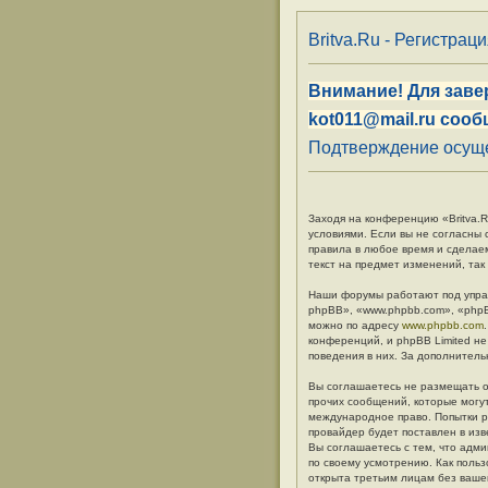
Britva.Ru - Регистрац
Внимание! Для заве
kot011@mail.ru сооб
Подтверждение осуще
Заходя на конференцию «Britva.Ru
условиями. Если вы не согласны 
правила в любое время и сделае
текст на предмет изменений, так
Наши форумы работают под упра
phpBB», «www.phpbb.com», «phpB
можно по адресу
www.phpbb.com
конференций, и phpBB Limited не
поведения в них. За дополните
Вы соглашаетесь не размещать о
прочих сообщений, которые могут
международное право. Попытки р
провайдер будет поставлен в изв
Вы соглашаетесь с тем, что адм
по своему усмотрению. Как польз
открыта третьим лицам без вашег