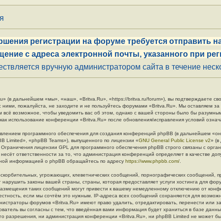
ия
ршения регистрации на форуме требуется отправить на
щение с адреса электронной почты, указанного при рег
ствляется вручную администратором сайта в течение неско
» (в дальнейшем «мы», «наш», «Britva.Ru», «https://britva.ru/forum»), вы подтверждаете 
с ними, пожалуйста, не заходите и не пользуйтесь форумами «Britva.Ru». Мы оставляем за
м всё возможное, чтобы уведомить вас об этом, однако с вашей стороны было бы разумны
 как использование конференции «Britva.Ru» после обновления/исправления условий означ
влением программного обеспечения для создания конференций phpBB (в дальнейшем «он
B Limited», «phpBB Teams»), выпущенного по лицензии «
GNU General Public License v2
» (
. Ограничения лицензии GPL для программного обеспечения phpBB строго связаны с орга
 несёт ответственности за то, что администрация конференций определяет в качестве до
льной информацией о phpBB обращайтесь по адресу
https://www.phpbb.com/
.
скорбительных, угрожающих, клеветнических сообщений, порнографических сообщений, п
 нарушить законы вашей страны, страны, которая предоставляет услуги хостинга для фору
азмещения таких сообщений могут привести к вашему немедленному отключению от конф
естность, если мы сочтём это нужным. IP-адреса всех сообщений сохраняются для возмож
инистраторы форумов «Britva.Ru» имеют право удалить, отредактировать, перенести или з
ователь вы согласны с тем, что введённая вами информация будет храниться в базе данн
о разрешения, ни администрация конференции «Britva.Ru», ни phpBB Limited не может бы