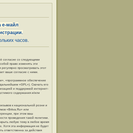
 е-майл
истрации.
льких часов.
своё согласие со следующими
 собой право изменять эти
м регулярно просматривать этот
ает ваше согласие с ними.
и», «программное обеспечение
в дальнейшем «GPL»). Скачать его
низацией и поддержкой интернет-
пустимого содержания и/или
ризывов к национальной розни и
мов «Britva.Ru» или
еренции, при этом ваш
ности проведения такой политики.
акрыть любую тему в любое время
ых. Хотя эта информация не будет
ть ответственна за действия