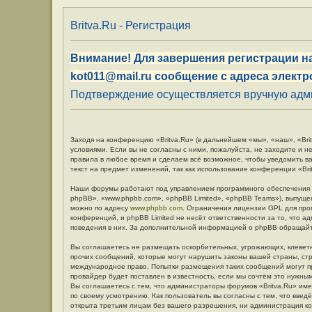
Britva.Ru - Регистрация
Внимание! Для завершения регистрации на
kot011@mail.ru сообщение с адреса электр
Подтверждение осуществляется вручную админ
Заходя на конференцию «Britva.Ru» (в дальнейшем «мы», «наш», «Britv
условиями. Если вы не согласны с ними, пожалуйста, не заходите и н
правила в любое время и сделаем всё возможное, чтобы уведомить в
текст на предмет изменений, так как использование конференции «Br
Наши форумы работают под управлением программного обеспечения 
phpBB», «www.phpbb.com», «phpBB Limited», «phpBB Teams»), выпуще
можно по адресу
www.phpbb.com
. Ограничения лицензии GPL для про
конференций, и phpBB Limited не несёт ответственности за то, что 
поведения в них. За дополнительной информацией о phpBB обращай
Вы соглашаетесь не размещать оскорбительных, угрожающих, клевет
прочих сообщений, которые могут нарушить законы вашей страны, стр
международное право. Попытки размещения таких сообщений могут п
провайдер будет поставлен в известность, если мы сочтём это нужны
Вы соглашаетесь с тем, что администраторы форумов «Britva.Ru» име
по своему усмотрению. Как пользователь вы согласны с тем, что вве
открыта третьим лицам без вашего разрешения, ни администрация кон