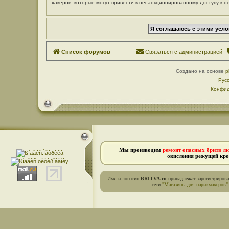
хакеров, которые могут привести к несанкционированному доступу к н
Список форумов
Связаться с администрацией
Создано на основе
p
Рус
Конфид
Мы производим
ремонт опасных бритв л
окисления режущей кро
Имя и логотип
BRITVA.ru
принадлежат зарегистриров
сети
"Магазины для парикмахеров"