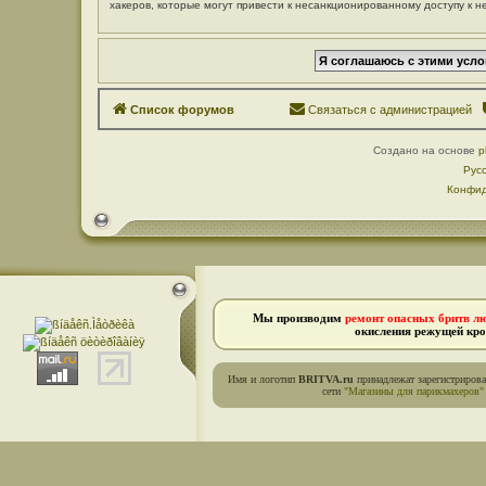
хакеров, которые могут привести к несанкционированному доступу к н
Список форумов
Связаться с администрацией
Создано на основе
p
Рус
Конфид
Мы производим
ремонт опасных бритв л
окисления режущей кро
Имя и логотип
BRITVA.ru
принадлежат зарегистриров
сети
"Магазины для парикмахеров"