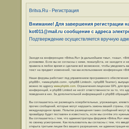
Britva.Ru - Регистрация
Внимание! Для завершения регистрации на
kot011@mail.ru сообщение с адреса электр
Подтверждение осуществляется вручную админ
Заходя на конференцию «Britva.Ru» (в дальнейшем «мы», «наш», «Britv
условиями. Если вы не согласны с ними, пожалуйста, не заходите и н
правила в любое время и сделаем всё возможное, чтобы уведомить в
текст на предмет изменений, так как использование конференции «Br
Наши форумы работают под управлением программного обеспечения 
phpBB», «www.phpbb.com», «phpBB Limited», «phpBB Teams»), выпуще
можно по адресу
www.phpbb.com
. Ограничения лицензии GPL для про
конференций, и phpBB Limited не несёт ответственности за то, что 
поведения в них. За дополнительной информацией о phpBB обращай
Вы соглашаетесь не размещать оскорбительных, угрожающих, клевет
прочих сообщений, которые могут нарушить законы вашей страны, стр
международное право. Попытки размещения таких сообщений могут п
провайдер будет поставлен в известность, если мы сочтём это нужны
Вы соглашаетесь с тем, что администраторы форумов «Britva.Ru» име
по своему усмотрению. Как пользователь вы согласны с тем, что вве
открыта третьим лицам без вашего разрешения, ни администрация кон