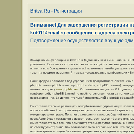
Britva.Ru - Регистрация
Внимание! Для завершения регистрации на
kot011@mail.ru сообщение с адреса электр
Подтверждение осуществляется вручную админ
Заходя на конференцию «Britva.Ru» (в дальнейшем «мы», «наш», «Britv
условиями. Если вы не согласны с ними, пожалуйста, не заходите и н
правила в любое время и сделаем всё возможное, чтобы уведомить в
текст на предмет изменений, так как использование конференции «Br
Наши форумы работают под управлением программного обеспечения 
phpBB», «www.phpbb.com», «phpBB Limited», «phpBB Teams»), выпуще
можно по адресу
www.phpbb.com
. Ограничения лицензии GPL для про
конференций, и phpBB Limited не несёт ответственности за то, что 
поведения в них. За дополнительной информацией о phpBB обращай
Вы соглашаетесь не размещать оскорбительных, угрожающих, клевет
прочих сообщений, которые могут нарушить законы вашей страны, стр
международное право. Попытки размещения таких сообщений могут п
провайдер будет поставлен в известность, если мы сочтём это нужны
Вы соглашаетесь с тем, что администраторы форумов «Britva.Ru» име
по своему усмотрению. Как пользователь вы согласны с тем, что вве
открыта третьим лицам без вашего разрешения, ни администрация кон