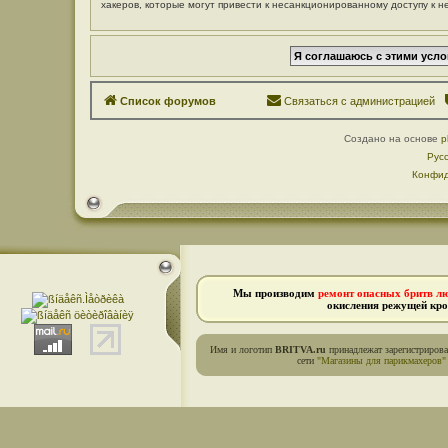
хакеров, которые могут привести к несанкционированному доступу к н
Список форумов
Связаться с администрацией
Создано на основе
p
Рус
Конфид
Мы производим
ремонт опасных бритв л
окисления режущей кро
Имя и логотип
BRITVA.ru
принадлежат зарегистриров
сети
"Магазины для парикмахеров"