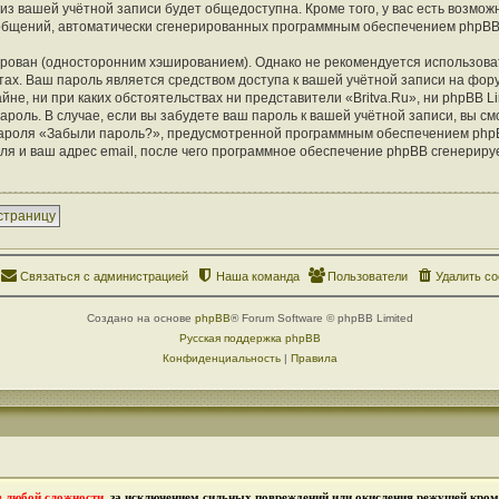
из вашей учётной записи будет общедоступна. Кроме того, у вас есть возможн
ообщений, автоматически сгенерированных программным обеспечением phpBB
ован (односторонним хэшированием). Однако не рекомендуется использоват
тах. Ваш пароль является средством доступа к вашей учётной записи на фору
айне, ни при каких обстоятельствах ни представители «Britva.Ru», ни phpBB Li
ароль. В случае, если вы забудете ваш пароль к вашей учётной записи, вы с
ароля «Забыли пароль?», предусмотренной программным обеспечением php
ля и ваш адрес email, после чего программное обеспечение phpBB сгенериру
страницу
Связаться с администрацией
Наша команда
Пользователи
Удалить co
Создано на основе
phpBB
® Forum Software © phpBB Limited
Русская поддержка phpBB
Конфиденциальность
|
Правила
в любой сложности
, за исключением сильных повреждений или окисления режущей кромк