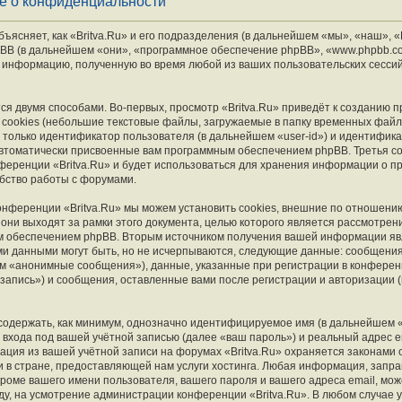
ие о конфиденциальности
ясняет, как «Britva.Ru» и его подразделения (в дальнейшем «мы», «наш», «B
и phpBB (в дальнейшем «они», «программное обеспечение phpBB», «www.phpbb.c
 информацию, полученную во время любой из ваших пользовательских сесси
я двумя способами. Во-первых, просмотр «Britva.Ru» приведёт к созданию
cookies (небольшие текстовые файлы, загружаемые в папку временных файл
 только идентификатор пользователя (в дальнейшем «user-id») и идентифика
автоматически присвоенные вам программным обеспечением phpBB. Третья co
ференции «Britva.Ru» и будет использоваться для хранения информации о п
бство работы с форумами.
онференции «Britva.Ru» мы можем установить cookies, внешние по отношени
они выходят за рамки этого документа, целью которого является рассмотрен
 обеспечением phpBB. Вторым источником получения вашей информации яв
ми данными могут быть, но не исчерпываются, следующие данные: сообщени
м «анонимные сообщения»), данные, указанные при регистрации в конференци
запись») и сообщения, оставленные вами после регистрации и авторизации 
содержать, как минимум, однозначно идентифицируемое имя (в дальнейшем 
входа под вашей учётной записью (далее «ваш пароль») и реальный адрес e
ация из вашей учётной записи на форумах «Britva.Ru» охраняется законами
в стране, предоставляющей нам услуги хостинга. Любая информация, запр
 кроме вашего имени пользователя, вашего пароля и вашего адреса email, мож
оду, на усмотрение администрации конференции «Britva.Ru». В любом случае у