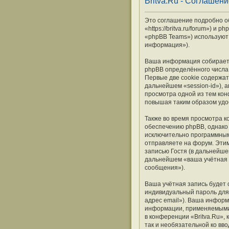
Britva.Ru - Соглашен
Это соглашение подробно объ
«https://britva.ru/forum») 
«phpBB Teams») используют
информация»).
Ваша информация собираетс
phpBB определённого числа 
Первые две cookie содержат
дальнейшем «session-id»), 
просмотра одной из тем кон
повышая таким образом удо
Также во время просмотра к
обеспечению phpBB, однако 
исключительно программным
отправляете на форум. Эти
записью Гостя (в дальнейше
дальнейшем «ваша учётная 
сообщения»).
Ваша учётная запись будет 
индивидуальный пароль для 
адрес email»). Ваша информ
информации, применяемыми 
в конференции «Britva.Ru»,
так и необязательной ко вв