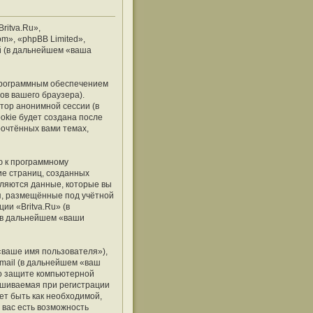
ritva.Ru»,
om», «phpBB Limited»,
й (в дальнейшем «ваша
 программным обеспечением
ов вашего браузера).
тор анонимной сессии (в
okie будет создана после
рочтённых вами темах,
ю к программному
ие страниц, созданных
ляются данные, которые вы
я, размещённые под учётной
и «Britva.Ru» (в
(в дальнейшем «ваши
«ваше имя пользователя»),
mail (в дальнейшем «ваш
 о защите компьютерной
ашиваемая при регистрации
ет быть как необходимой,
 вас есть возможность