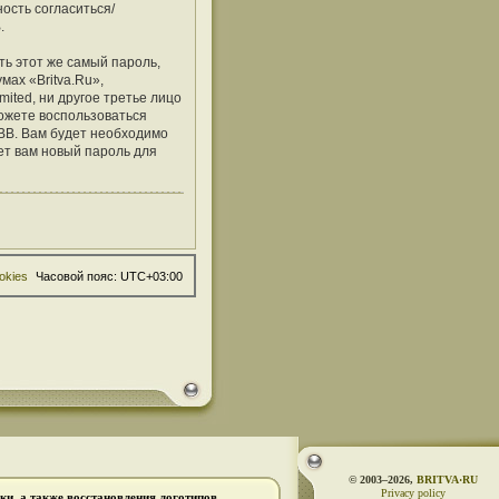
ость согласиться/
.
ь этот же самый пароль,
мах «Britva.Ru»,
mited, ни другое третье лицо
можете воспользоваться
BB. Вам будет необходимо
ет вам новый пароль для
okies
Часовой пояс:
UTC+03:00
© 2003–2026,
BRITVA·RU
Privacy policy
и, а также восстановления логотипов.