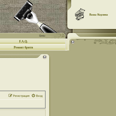
Ваша Корзина
Цены:
F.A.Q.
Ремонт бритв
Регистрация
Вход