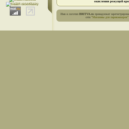
окисления режущей кро
Имя и логотип
BRITVA.ru
принадлежат зарегистриров
сети
"Магазины для парикмахеров"