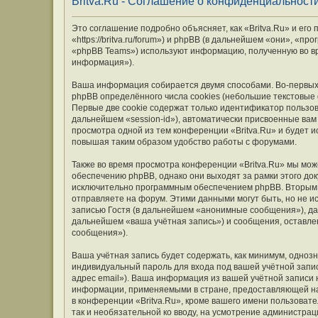
Britva.Ru - Соглашение о конфиденциальност
Это соглашение подробно объясняет, как «Britva.Ru» и его
«https://britva.ru/forum») и phpBB (в дальнейшем «они», «
«phpBB Teams») используют информацию, полученную во вр
информация»).
Ваша информация собирается двумя способами. Во-первых,
phpBB определённого числа cookies (небольшие текстовые
Первые две cookie содержат только идентификатор пользов
дальнейшем «session-id»), автоматически присвоенные вам
просмотра одной из тем конференции «Britva.Ru» и будет 
повышая таким образом удобство работы с форумами.
Также во время просмотра конференции «Britva.Ru» мы мож
обеспечению phpBB, однако они выходят за рамки этого до
исключительно программным обеспечением phpBB. Вторым
отправляете на форум. Этими данными могут быть, но не 
записью Гостя (в дальнейшем «анонимные сообщения»), дан
дальнейшем «ваша учётная запись») и сообщения, оставле
сообщения»).
Ваша учётная запись будет содержать, как минимум, одно
индивидуальный пароль для входа под вашей учётной запис
адрес email»). Ваша информация из вашей учётной записи 
информации, применяемыми в стране, предоставляющей на
в конференции «Britva.Ru», кроме вашего имени пользовате
так и необязательной ко вводу, на усмотрение администрац