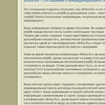
Britva.Ru - Соглашение о конфиденциальност
Это соглашение подробно объясняет, как «Britva.Ru» и его
«https://britva.ru/forum») и phpBB (в дальнейшем «они», «
«phpBB Teams») используют информацию, полученную во вр
информация»).
Ваша информация собирается двумя способами. Во-первых,
phpBB определённого числа cookies (небольшие текстовые
Первые две cookie содержат только идентификатор пользов
дальнейшем «session-id»), автоматически присвоенные вам
просмотра одной из тем конференции «Britva.Ru» и будет 
повышая таким образом удобство работы с форумами.
Также во время просмотра конференции «Britva.Ru» мы мож
обеспечению phpBB, однако они выходят за рамки этого до
исключительно программным обеспечением phpBB. Вторым
отправляете на форум. Этими данными могут быть, но не 
записью Гостя (в дальнейшем «анонимные сообщения»), дан
дальнейшем «ваша учётная запись») и сообщения, оставле
сообщения»).
Ваша учётная запись будет содержать, как минимум, одно
индивидуальный пароль для входа под вашей учётной запис
адрес email»). Ваша информация из вашей учётной записи 
информации, применяемыми в стране, предоставляющей на
в конференции «Britva.Ru», кроме вашего имени пользовате
так и необязательной ко вводу, на усмотрение администрац