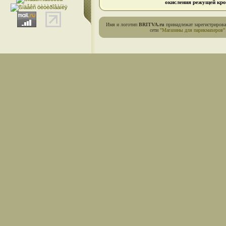
окисления режущей кро
Имя и логотип
BRITVA.ru
принадлежат зарегистриров
сети
"Магазины для парикмахеров"