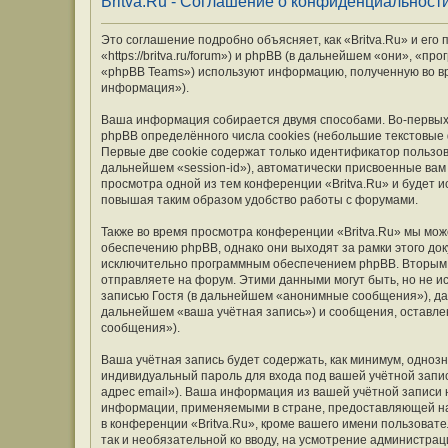
Britva.Ru - Соглашение о конфиденциальност
Это соглашение подробно объясняет, как «Britva.Ru» и его
«https://britva.ru/forum») и phpBB (в дальнейшем «они», «
«phpBB Teams») используют информацию, полученную во вр
информация»).
Ваша информация собирается двумя способами. Во-первых,
phpBB определённого числа cookies (небольшие текстовые
Первые две cookie содержат только идентификатор пользов
дальнейшем «session-id»), автоматически присвоенные вам
просмотра одной из тем конференции «Britva.Ru» и будет 
повышая таким образом удобство работы с форумами.
Также во время просмотра конференции «Britva.Ru» мы мож
обеспечению phpBB, однако они выходят за рамки этого до
исключительно программным обеспечением phpBB. Вторым
отправляете на форум. Этими данными могут быть, но не 
записью Гостя (в дальнейшем «анонимные сообщения»), дан
дальнейшем «ваша учётная запись») и сообщения, оставле
сообщения»).
Ваша учётная запись будет содержать, как минимум, одно
индивидуальный пароль для входа под вашей учётной запис
адрес email»). Ваша информация из вашей учётной записи 
информации, применяемыми в стране, предоставляющей на
в конференции «Britva.Ru», кроме вашего имени пользовате
так и необязательной ко вводу, на усмотрение администрац