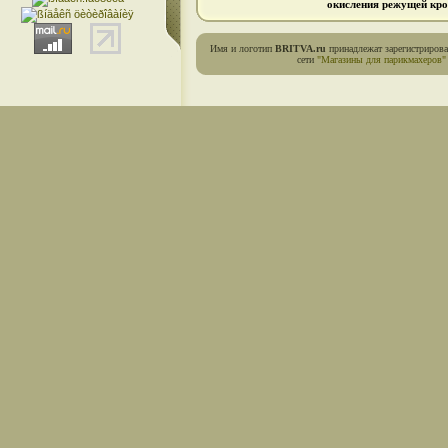
окисления режущей кро
Имя и логотип
BRITVA.ru
принадлежат зарегистриров
сети
"Магазины для парикмахеров"