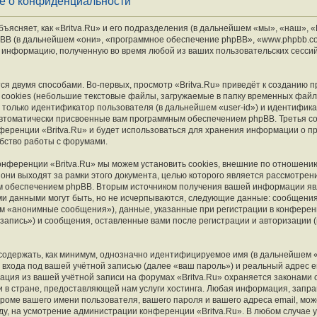
ие о конфиденциальности
ясняет, как «Britva.Ru» и его подразделения (в дальнейшем «мы», «наш», «B
и phpBB (в дальнейшем «они», «программное обеспечение phpBB», «www.phpbb.c
 информацию, полученную во время любой из ваших пользовательских сесси
я двумя способами. Во-первых, просмотр «Britva.Ru» приведёт к созданию
cookies (небольшие текстовые файлы, загружаемые в папку временных файл
 только идентификатор пользователя (в дальнейшем «user-id») и идентифика
автоматически присвоенные вам программным обеспечением phpBB. Третья co
ференции «Britva.Ru» и будет использоваться для хранения информации о п
бство работы с форумами.
онференции «Britva.Ru» мы можем установить cookies, внешние по отношени
они выходят за рамки этого документа, целью которого является рассмотрен
 обеспечением phpBB. Вторым источником получения вашей информации яв
ми данными могут быть, но не исчерпываются, следующие данные: сообщени
м «анонимные сообщения»), данные, указанные при регистрации в конференци
запись») и сообщения, оставленные вами после регистрации и авторизации 
содержать, как минимум, однозначно идентифицируемое имя (в дальнейшем 
входа под вашей учётной записью (далее «ваш пароль») и реальный адрес e
ация из вашей учётной записи на форумах «Britva.Ru» охраняется законами
в стране, предоставляющей нам услуги хостинга. Любая информация, запр
 кроме вашего имени пользователя, вашего пароля и вашего адреса email, мож
оду, на усмотрение администрации конференции «Britva.Ru». В любом случае у