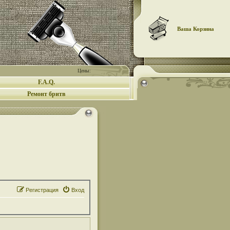
Ваша Корзина
Цены:
F.A.Q.
Ремонт бритв
Регистрация
Вход