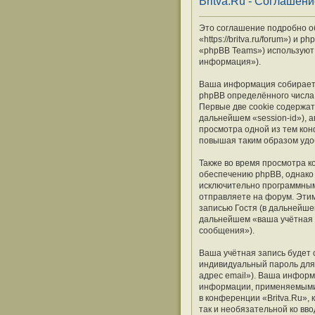
Britva.Ru - Соглашен
Это соглашение подробно объ
«https://britva.ru/forum») 
«phpBB Teams») используют
информация»).
Ваша информация собираетс
phpBB определённого числа 
Первые две cookie содержат
дальнейшем «session-id»), 
просмотра одной из тем кон
повышая таким образом удо
Также во время просмотра к
обеспечению phpBB, однако 
исключительно программным
отправляете на форум. Эти
записью Гостя (в дальнейше
дальнейшем «ваша учётная 
сообщения»).
Ваша учётная запись будет 
индивидуальный пароль для 
адрес email»). Ваша информ
информации, применяемыми 
в конференции «Britva.Ru»,
так и необязательной ко вв