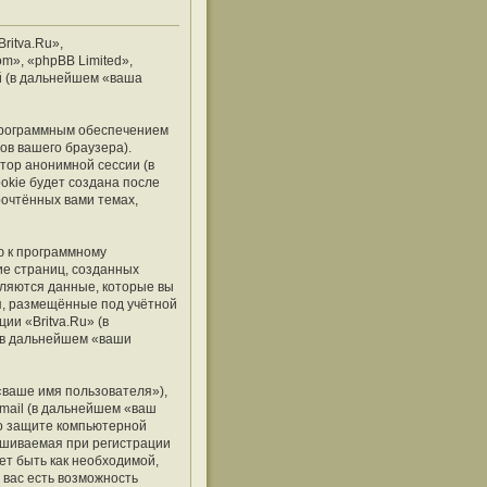
ritva.Ru»,
om», «phpBB Limited»,
й (в дальнейшем «ваша
 программным обеспечением
ов вашего браузера).
тор анонимной сессии (в
okie будет создана после
рочтённых вами темах,
ю к программному
ие страниц, созданных
ляются данные, которые вы
я, размещённые под учётной
и «Britva.Ru» (в
(в дальнейшем «ваши
«ваше имя пользователя»),
mail (в дальнейшем «ваш
 о защите компьютерной
ашиваемая при регистрации
ет быть как необходимой,
 вас есть возможность