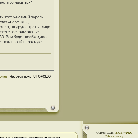
ость согласиться/
.
ь этот же самый пароль,
мах «Britva.Ru»,
mited, ни другое третье лицо
можете воспользоваться
BB. Вам будет необходимо
ет вам новый пароль для
okies
Часовой пояс:
UTC+03:00
© 2003–2026,
BRITVA·RU
Privacy policy
и, а также восстановления логотипов.