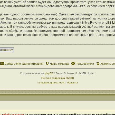
из вашей учётной записи будет общедоступна. Кроме того, у вас есть возможн
ообщений, автоматически сгенерированных программным обеспечением phpBB
ован (односторонним хэшированием). Однако не рекомендуется использоват
тах. Ваш пароль является средством доступа к вашей учётной записи на фору
айне, ни при каких обстоятельствах ни представители «Britva.Ru», ни phpBB Li
ароль. В случае, если вы забудете ваш пароль к вашей учётной записи, вы с
ароля «Забыли пароль?», предусмотренной программным обеспечением php
ля и ваш адрес email, после чего программное обеспечение phpBB сгенериру
страницу
Связаться с администрацией
Наша команда
Пользователи
Удалить co
Создано на основе
phpBB
® Forum Software © phpBB Limited
Русская поддержка phpBB
Конфиденциальность
|
Правила
в любой сложности
, за исключением сильных повреждений или окисления режущей кромк