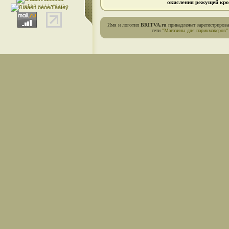
окисления режущей кро
Имя и логотип
BRITVA.ru
принадлежат зарегистриров
сети
"Магазины для парикмахеров"