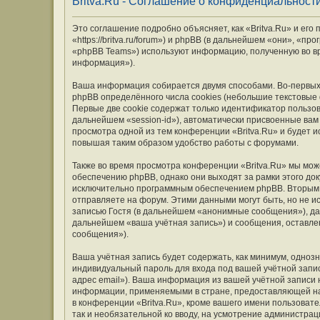
Britva.Ru - Соглашение о конфиденциальност
Это соглашение подробно объясняет, как «Britva.Ru» и его
«https://britva.ru/forum») и phpBB (в дальнейшем «они», «
«phpBB Teams») используют информацию, полученную во вр
информация»).
Ваша информация собирается двумя способами. Во-первых,
phpBB определённого числа cookies (небольшие текстовые
Первые две cookie содержат только идентификатор пользов
дальнейшем «session-id»), автоматически присвоенные вам
просмотра одной из тем конференции «Britva.Ru» и будет 
повышая таким образом удобство работы с форумами.
Также во время просмотра конференции «Britva.Ru» мы мож
обеспечению phpBB, однако они выходят за рамки этого до
исключительно программным обеспечением phpBB. Вторым
отправляете на форум. Этими данными могут быть, но не 
записью Гостя (в дальнейшем «анонимные сообщения»), дан
дальнейшем «ваша учётная запись») и сообщения, оставле
сообщения»).
Ваша учётная запись будет содержать, как минимум, одно
индивидуальный пароль для входа под вашей учётной запис
адрес email»). Ваша информация из вашей учётной записи 
информации, применяемыми в стране, предоставляющей на
в конференции «Britva.Ru», кроме вашего имени пользовате
так и необязательной ко вводу, на усмотрение администрац