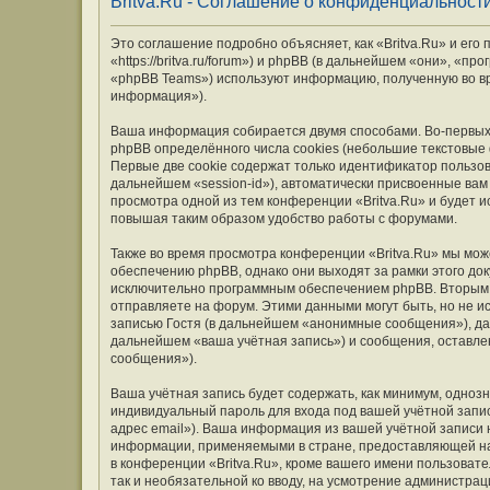
Britva.Ru - Соглашение о конфиденциальност
Это соглашение подробно объясняет, как «Britva.Ru» и его
«https://britva.ru/forum») и phpBB (в дальнейшем «они», «
«phpBB Teams») используют информацию, полученную во вр
информация»).
Ваша информация собирается двумя способами. Во-первых,
phpBB определённого числа cookies (небольшие текстовые
Первые две cookie содержат только идентификатор пользов
дальнейшем «session-id»), автоматически присвоенные вам
просмотра одной из тем конференции «Britva.Ru» и будет 
повышая таким образом удобство работы с форумами.
Также во время просмотра конференции «Britva.Ru» мы мож
обеспечению phpBB, однако они выходят за рамки этого до
исключительно программным обеспечением phpBB. Вторым
отправляете на форум. Этими данными могут быть, но не 
записью Гостя (в дальнейшем «анонимные сообщения»), дан
дальнейшем «ваша учётная запись») и сообщения, оставле
сообщения»).
Ваша учётная запись будет содержать, как минимум, одно
индивидуальный пароль для входа под вашей учётной запис
адрес email»). Ваша информация из вашей учётной записи 
информации, применяемыми в стране, предоставляющей на
в конференции «Britva.Ru», кроме вашего имени пользовате
так и необязательной ко вводу, на усмотрение администрац