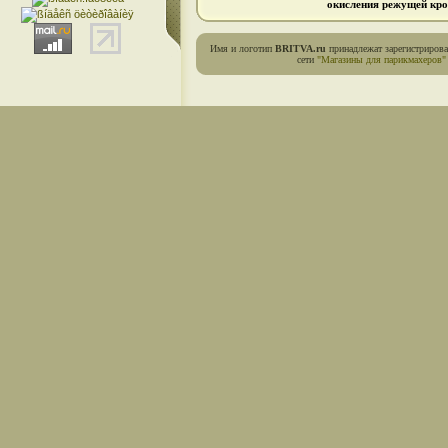
окисления режущей кро
Имя и логотип
BRITVA.ru
принадлежат зарегистриров
сети
"Магазины для парикмахеров"