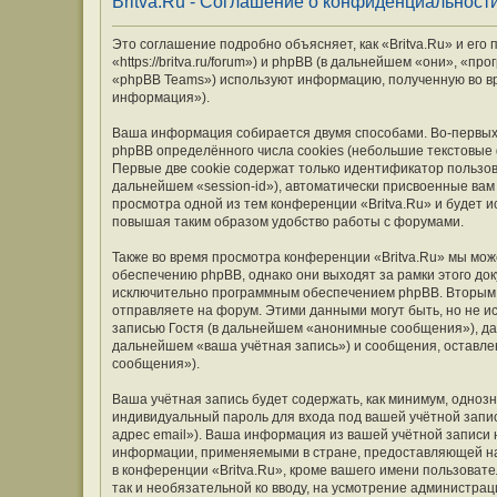
Britva.Ru - Соглашение о конфиденциальност
Это соглашение подробно объясняет, как «Britva.Ru» и его
«https://britva.ru/forum») и phpBB (в дальнейшем «они», «
«phpBB Teams») используют информацию, полученную во вр
информация»).
Ваша информация собирается двумя способами. Во-первых,
phpBB определённого числа cookies (небольшие текстовые
Первые две cookie содержат только идентификатор пользов
дальнейшем «session-id»), автоматически присвоенные вам
просмотра одной из тем конференции «Britva.Ru» и будет 
повышая таким образом удобство работы с форумами.
Также во время просмотра конференции «Britva.Ru» мы мож
обеспечению phpBB, однако они выходят за рамки этого до
исключительно программным обеспечением phpBB. Вторым
отправляете на форум. Этими данными могут быть, но не 
записью Гостя (в дальнейшем «анонимные сообщения»), дан
дальнейшем «ваша учётная запись») и сообщения, оставле
сообщения»).
Ваша учётная запись будет содержать, как минимум, одно
индивидуальный пароль для входа под вашей учётной запис
адрес email»). Ваша информация из вашей учётной записи 
информации, применяемыми в стране, предоставляющей на
в конференции «Britva.Ru», кроме вашего имени пользовате
так и необязательной ко вводу, на усмотрение администрац