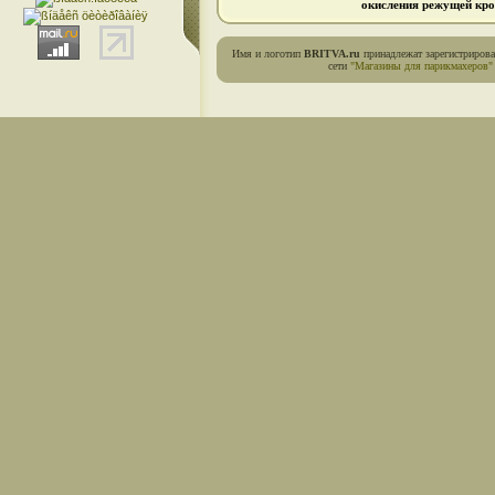
окисления режущей кро
Имя и логотип
BRITVA.ru
принадлежат зарегистриров
сети
"Магазины для парикмахеров"