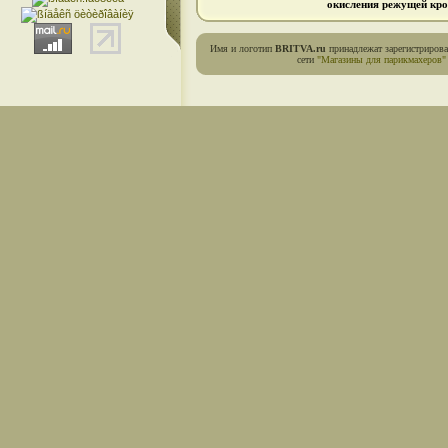
окисления режущей кро
Имя и логотип
BRITVA.ru
принадлежат зарегистриров
сети
"Магазины для парикмахеров"