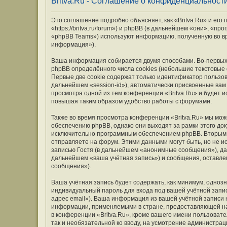
Britva.Ru - Соглашение о конфиденциальност
Это соглашение подробно объясняет, как «Britva.Ru» и его
«https://britva.ru/forum») и phpBB (в дальнейшем «они», «
«phpBB Teams») используют информацию, полученную во вр
информация»).
Ваша информация собирается двумя способами. Во-первых,
phpBB определённого числа cookies (небольшие текстовые
Первые две cookie содержат только идентификатор пользов
дальнейшем «session-id»), автоматически присвоенные вам
просмотра одной из тем конференции «Britva.Ru» и будет 
повышая таким образом удобство работы с форумами.
Также во время просмотра конференции «Britva.Ru» мы мож
обеспечению phpBB, однако они выходят за рамки этого до
исключительно программным обеспечением phpBB. Вторым
отправляете на форум. Этими данными могут быть, но не 
записью Гостя (в дальнейшем «анонимные сообщения»), дан
дальнейшем «ваша учётная запись») и сообщения, оставле
сообщения»).
Ваша учётная запись будет содержать, как минимум, одно
индивидуальный пароль для входа под вашей учётной запис
адрес email»). Ваша информация из вашей учётной записи 
информации, применяемыми в стране, предоставляющей на
в конференции «Britva.Ru», кроме вашего имени пользовате
так и необязательной ко вводу, на усмотрение администрац