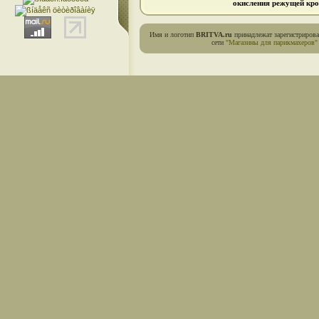
окисления режущей кро
Имя и логотип
BRITVA.ru
принадлежат зарегистриров
сети
"Магазины для парикмахеров"