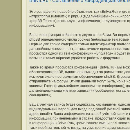
Britva.Ru - Соглашение о конфиденциальност
Это соглашение подробно объясняет, как «Britva.Ru» и его
«https://britva.ru/forum») и phpBB (в дальнейшем «они», «
«phpBB Teams») используют информацию, полученную во вр
информация»).
Ваша информация собирается двумя способами. Во-первых,
phpBB определённого числа cookies (небольшие текстовые
Первые две cookie содержат только идентификатор пользов
дальнейшем «session-id»), автоматически присвоенные вам
просмотра одной из тем конференции «Britva.Ru» и будет 
повышая таким образом удобство работы с форумами.
Также во время просмотра конференции «Britva.Ru» мы мож
обеспечению phpBB, однако они выходят за рамки этого до
исключительно программным обеспечением phpBB. Вторым
отправляете на форум. Этими данными могут быть, но не 
записью Гостя (в дальнейшем «анонимные сообщения»), дан
дальнейшем «ваша учётная запись») и сообщения, оставле
сообщения»).
Ваша учётная запись будет содержать, как минимум, одно
индивидуальный пароль для входа под вашей учётной запис
адрес email»). Ваша информация из вашей учётной записи 
информации, применяемыми в стране, предоставляющей на
в конференции «Britva.Ru», кроме вашего имени пользовате
так и необязательной ко вводу, на усмотрение администрац