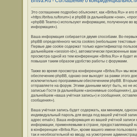
Britva.Ru - Соглашение о конфиденциальност
Это соглашение подробно объясняет, как «Britva.Ru» и его
«https://britva.ru/forum») и phpBB (в дальнейшем «они», «
«phpBB Teams») используют информацию, полученную во вр
информация»).
Ваша информация собирается двумя способами. Во-первых,
phpBB определённого числа cookies (небольшие текстовые
Первые две cookie содержат только идентификатор пользов
дальнейшем «session-id»), автоматически присвоенные вам
просмотра одной из тем конференции «Britva.Ru» и будет 
повышая таким образом удобство работы с форумами.
Также во время просмотра конференции «Britva.Ru» мы мож
обеспечению phpBB, однако они выходят за рамки этого до
исключительно программным обеспечением phpBB. Вторым
отправляете на форум. Этими данными могут быть, но не 
записью Гостя (в дальнейшем «анонимные сообщения»), дан
дальнейшем «ваша учётная запись») и сообщения, оставле
сообщения»).
Ваша учётная запись будет содержать, как минимум, одно
индивидуальный пароль для входа под вашей учётной запис
адрес email»). Ваша информация из вашей учётной записи 
информации, применяемыми в стране, предоставляющей на
в конференции «Britva.Ru», кроме вашего имени пользовате
так и необязательной ко вводу, на усмотрение администрац