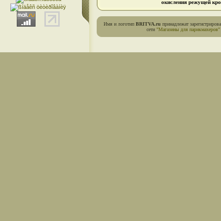
окисления режущей кро
Имя и логотип
BRITVA.ru
принадлежат зарегистриров
сети
"Магазины для парикмахеров"