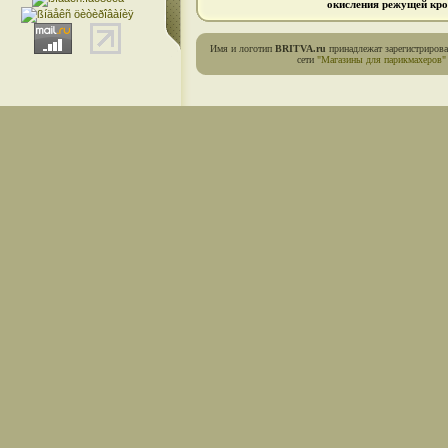
окисления режущей кро
Имя и логотип
BRITVA.ru
принадлежат зарегистриров
сети
"Магазины для парикмахеров"