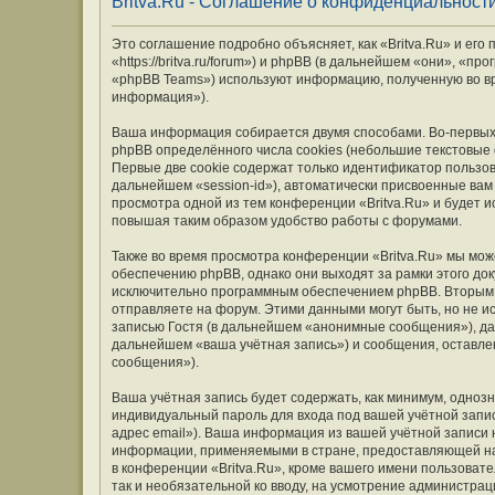
Britva.Ru - Соглашение о конфиденциальност
Это соглашение подробно объясняет, как «Britva.Ru» и его
«https://britva.ru/forum») и phpBB (в дальнейшем «они», «
«phpBB Teams») используют информацию, полученную во вр
информация»).
Ваша информация собирается двумя способами. Во-первых,
phpBB определённого числа cookies (небольшие текстовые
Первые две cookie содержат только идентификатор пользов
дальнейшем «session-id»), автоматически присвоенные вам
просмотра одной из тем конференции «Britva.Ru» и будет 
повышая таким образом удобство работы с форумами.
Также во время просмотра конференции «Britva.Ru» мы мож
обеспечению phpBB, однако они выходят за рамки этого до
исключительно программным обеспечением phpBB. Вторым
отправляете на форум. Этими данными могут быть, но не 
записью Гостя (в дальнейшем «анонимные сообщения»), дан
дальнейшем «ваша учётная запись») и сообщения, оставле
сообщения»).
Ваша учётная запись будет содержать, как минимум, одно
индивидуальный пароль для входа под вашей учётной запис
адрес email»). Ваша информация из вашей учётной записи 
информации, применяемыми в стране, предоставляющей на
в конференции «Britva.Ru», кроме вашего имени пользовате
так и необязательной ко вводу, на усмотрение администрац