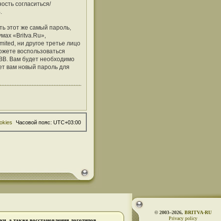
ость согласиться/
.
ь этот же самый пароль,
мах «Britva.Ru»,
mited, ни другое третье лицо
можете воспользоваться
BB. Вам будет необходимо
ет вам новый пароль для
okies
Часовой пояс:
UTC+03:00
© 2003–2026,
BRITVA·RU
Privacy policy
и, а также восстановления логотипов.