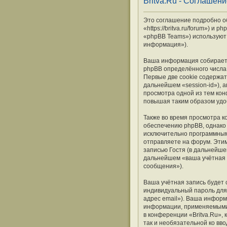
Britva.Ru - Соглашен
Это соглашение подробно объ
«https://britva.ru/forum») 
«phpBB Teams») используют
информация»).
Ваша информация собираетс
phpBB определённого числа 
Первые две cookie содержат
дальнейшем «session-id»), 
просмотра одной из тем кон
повышая таким образом удо
Также во время просмотра к
обеспечению phpBB, однако 
исключительно программным
отправляете на форум. Эти
записью Гостя (в дальнейше
дальнейшем «ваша учётная 
сообщения»).
Ваша учётная запись будет 
индивидуальный пароль для 
адрес email»). Ваша информ
информации, применяемыми 
в конференции «Britva.Ru»,
так и необязательной ко вв