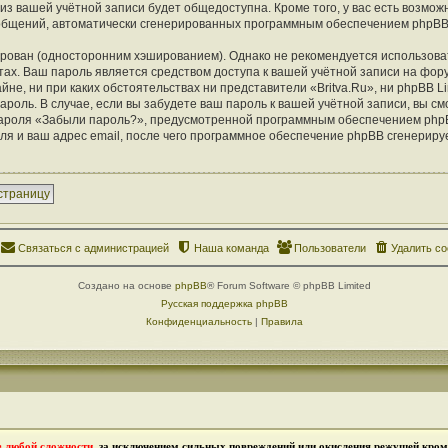
из вашей учётной записи будет общедоступна. Кроме того, у вас есть возможн
ообщений, автоматически сгенерированных программным обеспечением phpBB
ован (односторонним хэшированием). Однако не рекомендуется использоват
тах. Ваш пароль является средством доступа к вашей учётной записи на фору
айне, ни при каких обстоятельствах ни представители «Britva.Ru», ни phpBB Li
ароль. В случае, если вы забудете ваш пароль к вашей учётной записи, вы с
ароля «Забыли пароль?», предусмотренной программным обеспечением php
ля и ваш адрес email, после чего программное обеспечение phpBB сгенериру
страницу
Связаться с администрацией
Наша команда
Пользователи
Удалить co
Создано на основе
phpBB
® Forum Software © phpBB Limited
Русская поддержка phpBB
Конфиденциальность
|
Правила
в любой сложности
, за исключением сильных повреждений или окисления режущей кромк