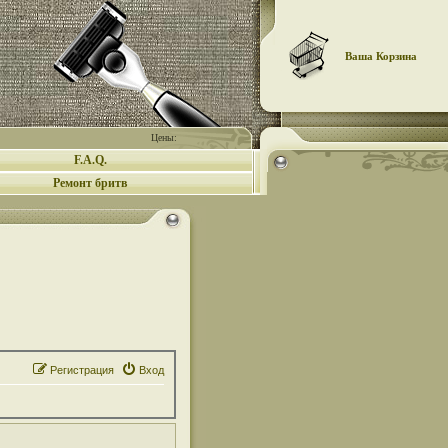
Ваша Корзина
Цены:
F.A.Q.
Ремонт бритв
Регистрация
Вход