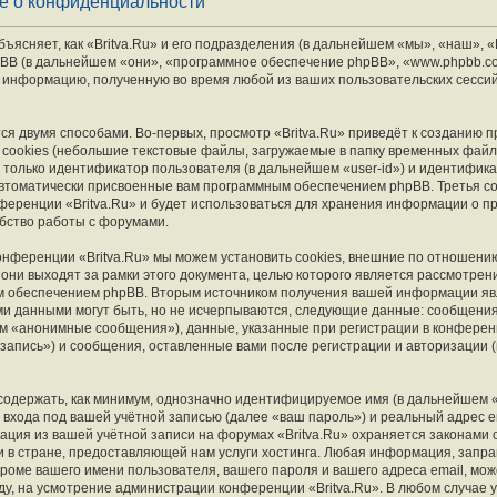
ие о конфиденциальности
ясняет, как «Britva.Ru» и его подразделения (в дальнейшем «мы», «наш», «B
и phpBB (в дальнейшем «они», «программное обеспечение phpBB», «www.phpbb.c
 информацию, полученную во время любой из ваших пользовательских сесси
я двумя способами. Во-первых, просмотр «Britva.Ru» приведёт к созданию
cookies (небольшие текстовые файлы, загружаемые в папку временных файл
 только идентификатор пользователя (в дальнейшем «user-id») и идентифика
автоматически присвоенные вам программным обеспечением phpBB. Третья co
ференции «Britva.Ru» и будет использоваться для хранения информации о п
бство работы с форумами.
онференции «Britva.Ru» мы можем установить cookies, внешние по отношени
они выходят за рамки этого документа, целью которого является рассмотрен
 обеспечением phpBB. Вторым источником получения вашей информации яв
ми данными могут быть, но не исчерпываются, следующие данные: сообщени
м «анонимные сообщения»), данные, указанные при регистрации в конференци
запись») и сообщения, оставленные вами после регистрации и авторизации 
содержать, как минимум, однозначно идентифицируемое имя (в дальнейшем 
входа под вашей учётной записью (далее «ваш пароль») и реальный адрес e
ация из вашей учётной записи на форумах «Britva.Ru» охраняется законами
в стране, предоставляющей нам услуги хостинга. Любая информация, запр
 кроме вашего имени пользователя, вашего пароля и вашего адреса email, мож
оду, на усмотрение администрации конференции «Britva.Ru». В любом случае у