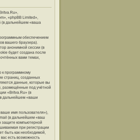
ritva.Ru»,
om», «phpBB Limited»,
й (в дальнейшем «ваша
 программным обеспечением
ов вашего браузера).
тор анонимной сессии (в
okie будет создана после
рочтённых вами темах,
ю к программному
ие страниц, созданных
ляются данные, которые вы
я, размещённые под учётной
и «Britva.Ru» (в
(в дальнейшем «ваши
«ваше имя пользователя»),
mail (в дальнейшем «ваш
 о защите компьютерной
ашиваемая при регистрации
ет быть как необходимой,
 вас есть возможность