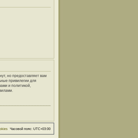
нут, но предоставляет вам
ьные привилегии для
ами и политикой,
вилами.
okies
Часовой пояс:
UTC+03:00