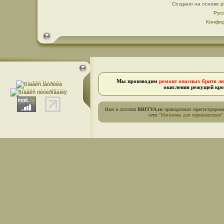
Создано на основе
p
Рус
Конфид
Мы производим
ремонт опасных бритв л
окисления режущей кро
Имя и логотип
BRITVA.ru
принадлежат зарегистриров
сети
"Магазины для парикмахеров"