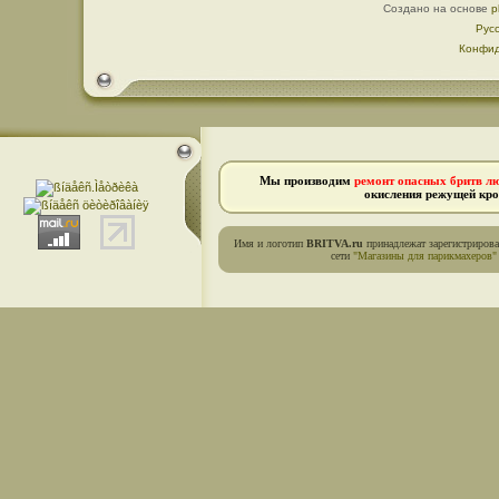
Создано на основе
p
Рус
Конфид
Мы производим
ремонт опасных бритв л
окисления режущей кро
Имя и логотип
BRITVA.ru
принадлежат зарегистриров
сети
"Магазины для парикмахеров"