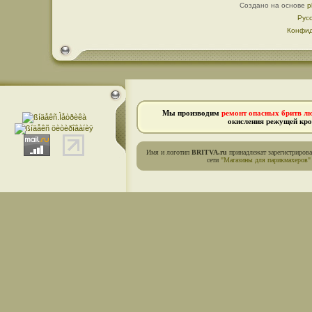
Создано на основе
p
Рус
Конфид
Мы производим
ремонт опасных бритв л
окисления режущей кро
Имя и логотип
BRITVA.ru
принадлежат зарегистриров
сети
"Магазины для парикмахеров"