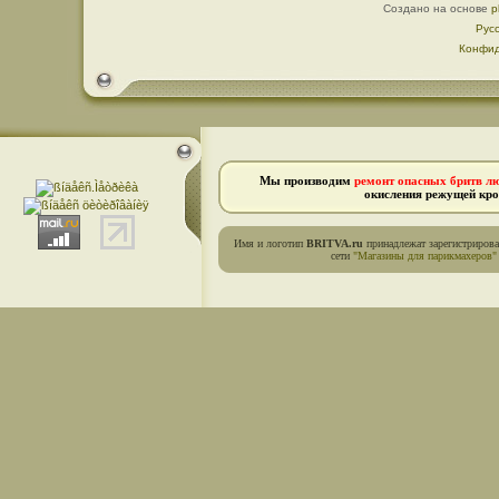
Создано на основе
p
Рус
Конфид
Мы производим
ремонт опасных бритв л
окисления режущей кро
Имя и логотип
BRITVA.ru
принадлежат зарегистриров
сети
"Магазины для парикмахеров"