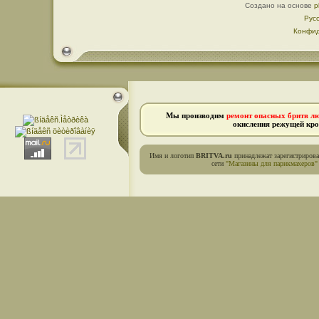
Создано на основе
p
Рус
Конфид
Мы производим
ремонт опасных бритв л
окисления режущей кро
Имя и логотип
BRITVA.ru
принадлежат зарегистриров
сети
"Магазины для парикмахеров"