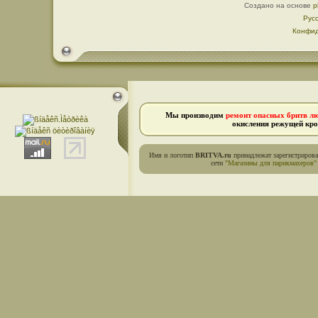
Создано на основе
p
Рус
Конфид
Мы производим
ремонт опасных бритв л
окисления режущей кро
Имя и логотип
BRITVA.ru
принадлежат зарегистриров
сети
"Магазины для парикмахеров"