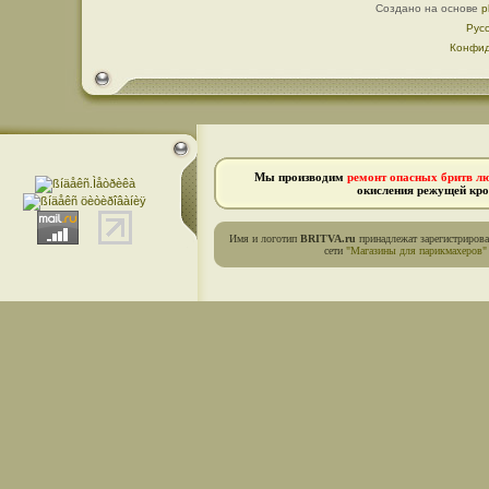
Создано на основе
p
Рус
Конфид
Мы производим
ремонт опасных бритв л
окисления режущей кро
Имя и логотип
BRITVA.ru
принадлежат зарегистриров
сети
"Магазины для парикмахеров"