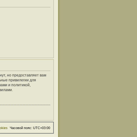
нут, но предоставляет вам
ьные привилегии для
ами и политикой,
вилами.
okies
Часовой пояс:
UTC+03:00