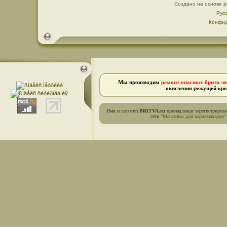
Создано на основе
p
Рус
Конфид
Мы производим
ремонт опасных бритв л
окисления режущей кро
Имя и логотип
BRITVA.ru
принадлежат зарегистриров
сети
"Магазины для парикмахеров"