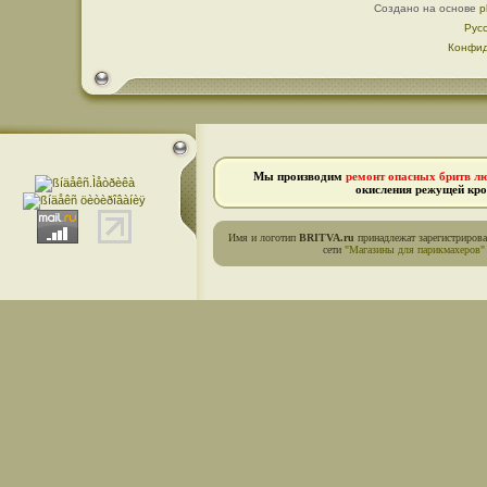
Создано на основе
p
Рус
Конфид
Мы производим
ремонт опасных бритв л
окисления режущей кро
Имя и логотип
BRITVA.ru
принадлежат зарегистриров
сети
"Магазины для парикмахеров"