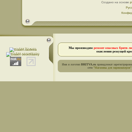
Создано на основе
p
Рус
Конфид
Мы производим
ремонт опасных бритв л
окисления режущей кро
Имя и логотип
BRITVA.ru
принадлежат зарегистриров
сети
"Магазины для парикмахеров"