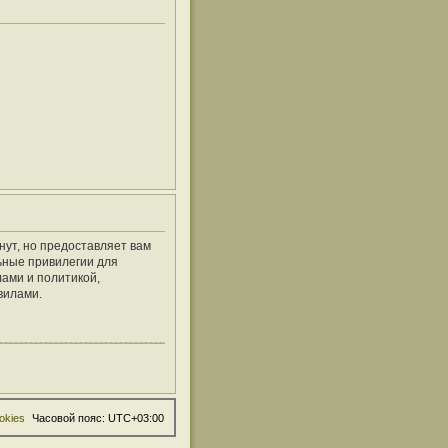
нут, но предоставляет вам
ьные привилегии для
ами и политикой,
вилами.
okies
Часовой пояс:
UTC+03:00