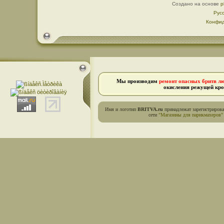
Создано на основе
p
Рус
Конфид
Мы производим
ремонт опасных бритв л
окисления режущей кро
Имя и логотип
BRITVA.ru
принадлежат зарегистриров
сети
"Магазины для парикмахеров"