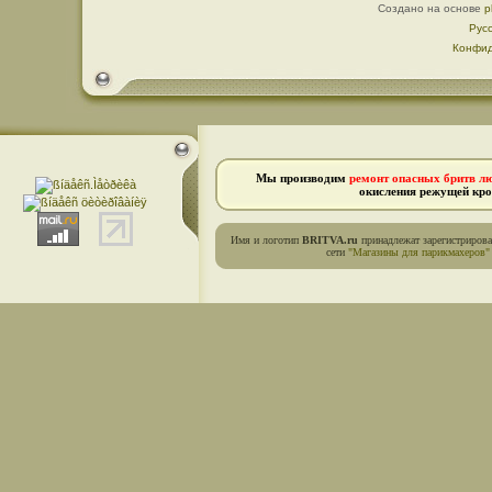
Создано на основе
p
Рус
Конфид
Мы производим
ремонт опасных бритв л
окисления режущей кро
Имя и логотип
BRITVA.ru
принадлежат зарегистриров
сети
"Магазины для парикмахеров"