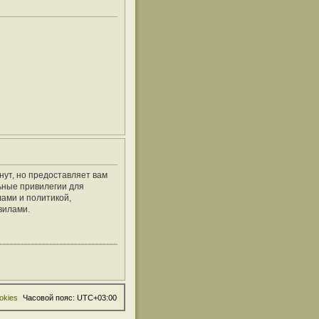
нут, но предоставляет вам
ьные привилегии для
ами и политикой,
вилами.
okies
Часовой пояс:
UTC+03:00