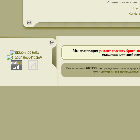
Создано на основе
p
Рус
Конфид
Мы производим
ремонт опасных бритв л
окисления режущей кро
Имя и логотип
BRITVA.ru
принадлежат зарегистриров
сети
"Магазины для парикмахеров"