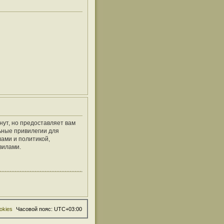
нут, но предоставляет вам
ьные привилегии для
ами и политикой,
вилами.
okies
Часовой пояс:
UTC+03:00